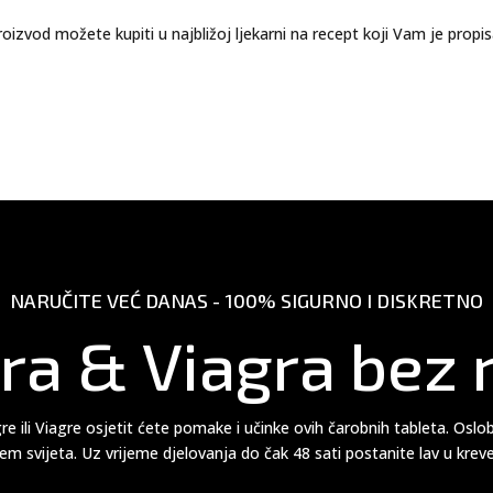
oizvod možete kupiti u najbližoj ljekarni na recept koji Vam je propi
NARUČITE VEĆ DANAS - 100% SIGURNO I DISKRETNO
a & Viagra bez 
 ili Viagre osjetit ćete pomake i učinke ovih čarobnih tableta. Osl
jem svijeta. Uz vrijeme djelovanja do čak 48 sati postanite lav u krev