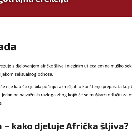
pada
ovezuje s djelovanjem afričke šljive i njezinim utjecajem na muško seks
e tijekom seksualnog odnosa.
iše nije kao što je bila počinju razmišljati o korištenju preparata koj
. Jedan od najvažnijih razloga zbog kojih će se muškarci odlučiti za 
e.
 – kako djeluje Afrička šljiva?