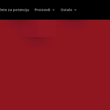
lete za potenciju
Proizvodi
Ostalo