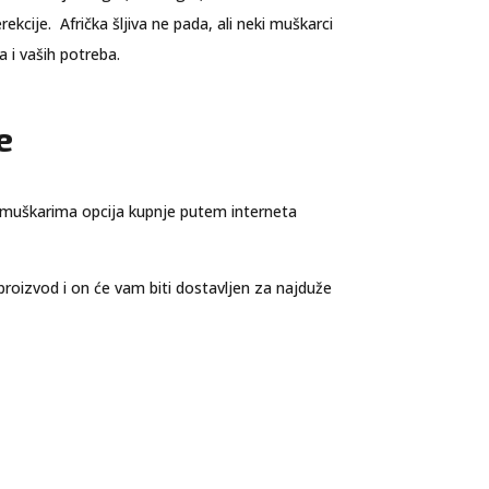
ekcije. Afrička šljiva ne pada, ali neki muškarci
 i vaših potreba.
e
m muškarima opcija kupnje putem interneta
proizvod i on će vam biti dostavljen za najduže