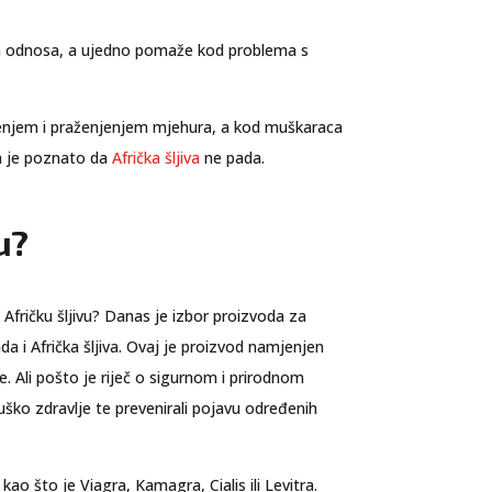
kom odnosa, a ujedno pomaže kod problema s
enjem i praženjenjem mjehura, a kod muškaraca
ga je poznato da
Afrička šljiva
ne pada.
u?
Afričku šljivu? Danas je izbor proizvoda za
a i Afrička šljiva. Ovaj je proizvod namjenjen
 Ali pošto je riječ o sigurnom i prirodnom
uško zdravlje te prevenirali pojavu određenih
o što je Viagra, Kamagra, Cialis ili Levitra.