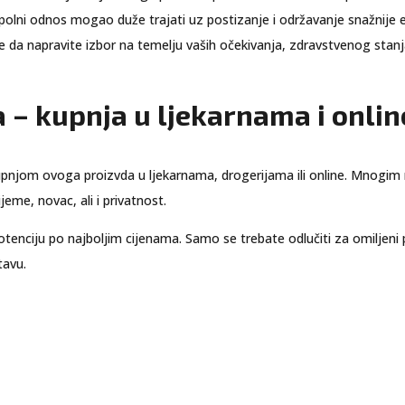
spolni odnos mogao duže trajati uz postizanje i održavanje snažnije er
 da napravite izbor na temelju vaših očekivanja, zdravstvenog stanja
a – kupnja u ljekarnama i onlin
kupnjom ovoga proizvda u ljekarnama, drogerijama ili online. Mnogi
jeme, novac, ali i privatnost.
otenciju po najboljim cijenama. Samo se trebate odlučiti za omiljeni 
tavu.