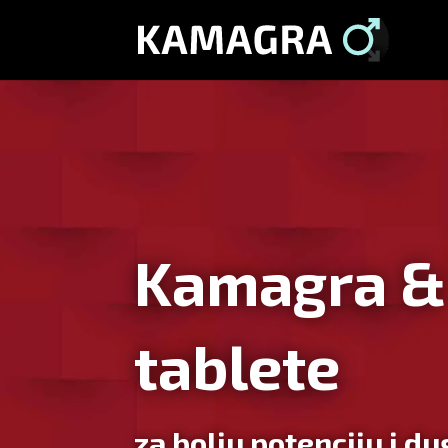
Kamagra &
tablete
za bolju potenciju i d