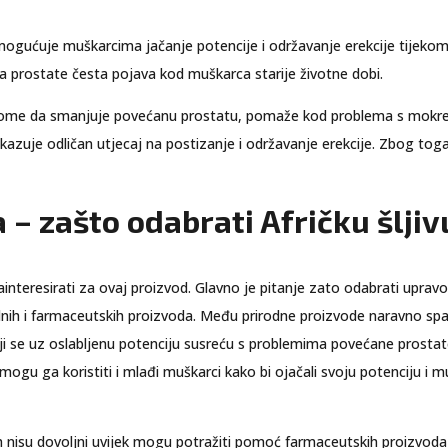
d omogućuje muškarcima jačanje potencije i održavanje erekcije tije
a prostate česta pojava kod muškarca starije životne dobi.
po tome da smanjuje povećanu prostatu, pomaže kod problema s mokr
azuje odličan utjecaj na postizanje i održavanje erekcije. Zbog to
a – zašto odabrati Afričku šljiv
teresirati za ovaj proizvod. Glavno je pitanje zato odabrati upravo 
dnih i farmaceutskih proizvoda. Među prirodne proizvode naravno spad
i se uz oslabljenu potenciju susreću s problemima povećane prostate.
gu ga koristiti i mlađi muškarci kako bi ojačali svoju potenciju i m
h nisu dovoljni uvijek mogu potražiti pomoć farmaceutskih proizvoda ka