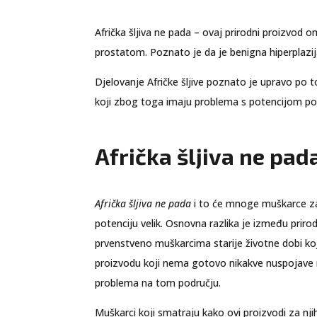
Afrička šljiva ne pada – ovaj prirodni proizvo
prostatom. Poznato je da je benigna hiperplazij
Djelovanje Afričke šljive poznato je upravo 
koji zbog toga imaju problema s potencijom pok
Afrička šljiva ne pad
Afrička šljiva ne pada
i to će mnoge muškarce zain
potenciju velik. Osnovna razlika je između priro
prvenstveno muškarcima starije životne dobi koj
proizvodu koji nema gotovo nikakve nuspojave mo
problema na tom području.
Muškarci koji smatraju kako ovi proizvodi za nji