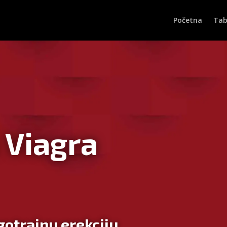
Početna
Tab
 Viagra
ugotrajnu erekciju