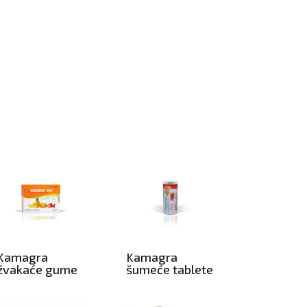
Kamagra
Kamagra
žvakaće gume
šumeće tablete