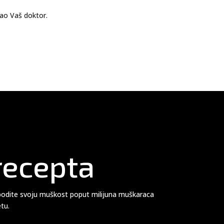
sao Vaš doktor.
recepta
obodite svoju muškost poput milijuna muškaraca
etu.