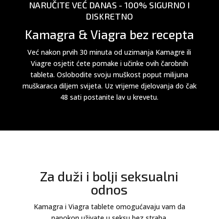
NARUČITE VEĆ DANAS - 100% SIGURNO I
DISKRETNO
Kamagra & Viagra bez recepta
Već nakon prvih 30 minuta od uzimanja Kamagre ili
Viagre osjetit ćete pomake i učinke ovih čarobnih
tableta. Oslobodite svoju muškost poput milijuna
muškaraca diljem svijeta. Uz vrijeme djelovanja do čak
48 sati postanite lav u krevetu.
Za duži i bolji seksualni
odnos
Kamagra i Viagra tablete omogućavaju vam da
napokon uživate u seksu bez straha.