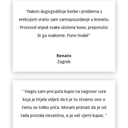
"Nakon dugogodišnje borbe i problema s
erekcijom vratio sam samopouzdanje u krevetu.
Proizvod vrijedi svake uložene kune, preporučio
bi ga svakome. Puno hvala!"
Renato
Zagreb
" Viagru sam prvi puta kupio na nagovor cure
koja je htjela vidjeti da li je to stvarno ono o
čemu se toliko priča. Moram priznati da je od
tada postala nezasitna, a ja vaš vjerni kupac. "