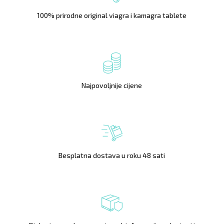
100% prirodne original viagra i kamagra tablete
Najpovoljnije cijene
Besplatna dostava u roku 48 sati