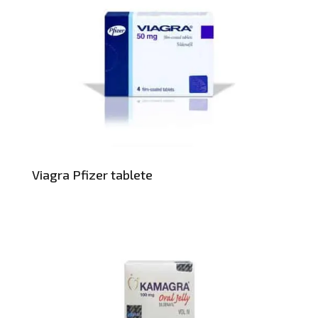
Viagra Pfizer tablete