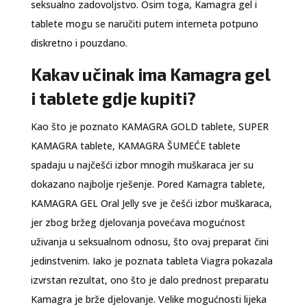
seksualno zadovoljstvo. Osim toga, Kamagra gel i
tablete mogu se naručiti putem interneta potpuno
diskretno i pouzdano.
Kakav učinak ima Kamagra gel
i tablete gdje kupiti?
Kao što je poznato KAMAGRA GOLD tablete, SUPER
KAMAGRA tablete, KAMAGRA ŠUMEĆE tablete
spadaju u najčešći izbor mnogih muškaraca jer su
dokazano najbolje rješenje. Pored Kamagra tablete,
KAMAGRA GEL Oral Jelly sve je češći izbor muškaraca,
jer zbog bržeg djelovanja povećava mogućnost
uživanja u seksualnom odnosu, što ovaj preparat čini
jedinstvenim. Iako je poznata tableta Viagra pokazala
izvrstan rezultat, ono što je dalo prednost preparatu
Kamagra je brže djelovanje. Velike mogućnosti lijeka