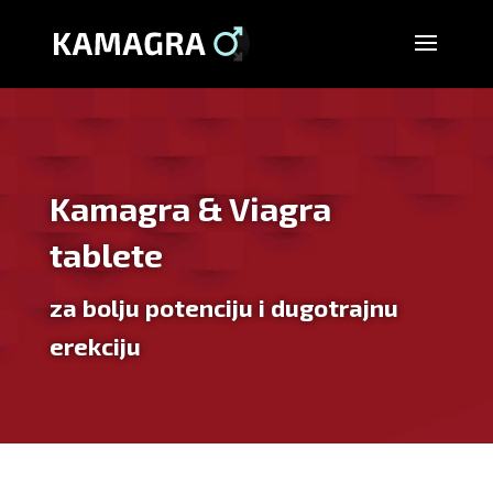
Kamagra & Viagra
tablete
za bolju potenciju i dugotrajnu
erekciju