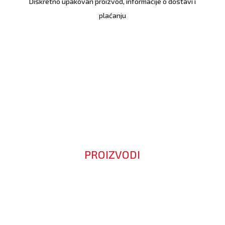
Diskretno upakovan proizvod, informacije o dostavi i
plaćanju
PROIZVODI