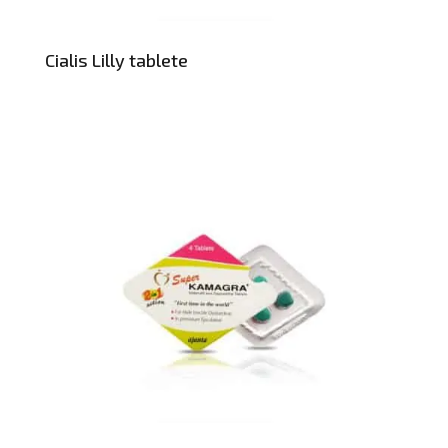
Cialis Lilly tablete