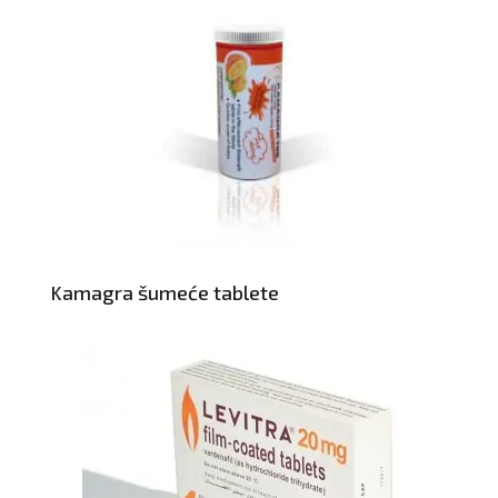
Kamagra šumeće tablete