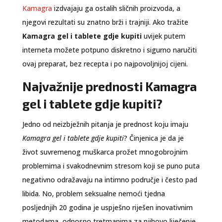
Kamagra
izdvajaju ga ostalih sličnih proizvoda, a
njegovi rezultati su znatno brži i trajniji. Ako tražite
Kamagra gel i tablete gdje kupiti
uvijek putem
interneta možete potpuno diskretno i sigurno naručiti
ovaj preparat, bez recepta i po najpovoljnijoj cijeni.
Najvažnije prednosti Kamagra
gel i tablete gdje kupiti?
Jedno od neizbježnih pitanja je prednost koju imaju
Kamagra gel i tablete gdje kupiti
? Činjenica je da je
život suvremenog muškarca prožet mnogobrojnim
problemima i svakodnevnim stresom koji se puno puta
negativno odražavaju na intimno područje i često pad
libida. No, problem seksualne nemoći tjedna
posljednjih 20 godina je uspješno riješen inovativnim
metodama, odnosno tretmanima za njihovo liječenje.