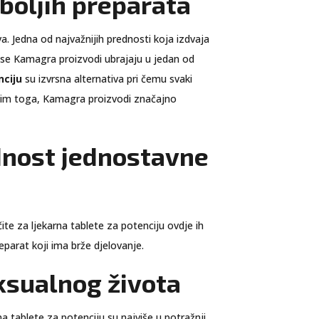
jboljih preparata
. Jedna od najvažnijih prednosti koja izdvaja
da se Kamagra proizvodi ubrajaju u jedan od
nciju
su izvrsna alternativa pri čemu svaki
Osim toga, Kamagra proizvodi značajno
ednost jednostavne
te za ljekarna tablete za potenciju ovdje ih
eparat koji ima brže djelovanje.
eksualnog života
na tablete za potenciju
su najviše u potražnji