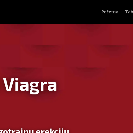
Početna
Tab
 Viagra
ugotrajnu erekciju