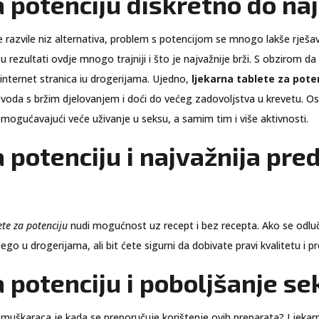
a potenciju diskretno do na
razvile niz alternativa, problem s potencijom se mnogo lakše rješava
 rezultati ovdje mnogo trajniji i što je najvažnije brži. S obzirom 
 internet stranica iu drogerijama. Ujedno,
ljekarna tablete za pote
izvoda s bržim djelovanjem i doći do većeg zadovoljstva u krevetu. 
ućavajući veće uživanje u seksu, a samim tim i više aktivnosti.
a potenciju i najvažnija pr
ete za potenciju
nudi mogućnost uz recept i bez recepta. Ako se odluči
o u drogerijama, ali bit ćete sigurni da dobivate pravi kvalitetu i pr
a potenciju i poboljšanje s
ju muškaraca je kada se preporučuje korištenje ovih preparata?
Ljekar