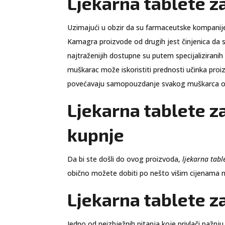
Ljekarna tablete z
Uzimajući u obzir da su farmaceutske kompanije 
Kamagra proizvode od drugih jest činjenica da su
najtraženijih dostupne su putem specijaliziranih
muškarac može iskoristiti prednosti učinka pro
povećavaju samopouzdanje svakog muškarca omog
Ljekarna tablete z
kupnje
Da bi ste došli do ovog proizvoda,
ljekarna tabl
obično možete dobiti po nešto višim cijenama neg
Ljekarna tablete z
Jedno od neizbježnih pitanja koje privlači pažn