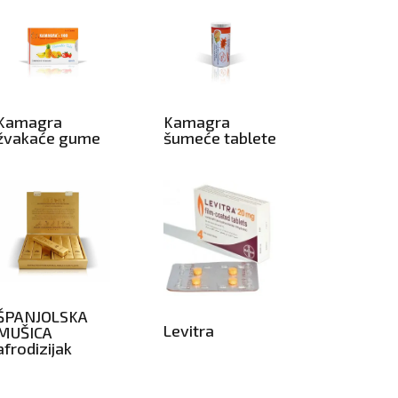
Kamagra
Kamagra
žvakaće gume
šumeće tablete
ŠPANJOLSKA
Levitra
MUŠICA
afrodizijak