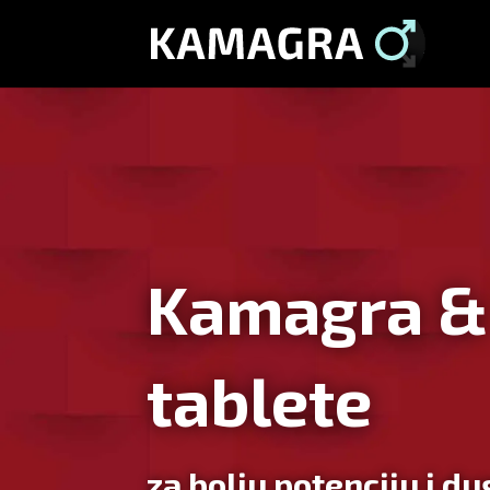
Kamagra &
tablete
za bolju potenciju i d