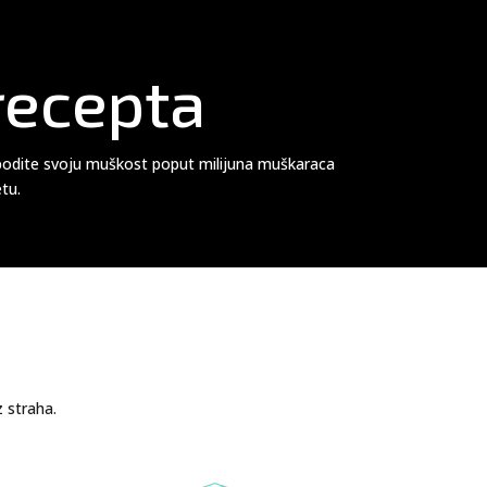
recepta
obodite svoju muškost poput milijuna muškaraca
etu.
 straha.