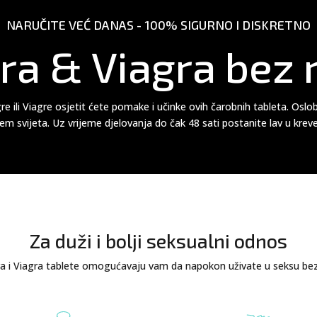
NARUČITE VEĆ DANAS - 100% SIGURNO I DISKRETNO
a & Viagra bez 
 ili Viagre osjetit ćete pomake i učinke ovih čarobnih tableta. Osl
jem svijeta. Uz vrijeme djelovanja do čak 48 sati postanite lav u krev
Za duži i bolji seksualni odnos
 i Viagra tablete omogućavaju vam da napokon uživate u seksu bez