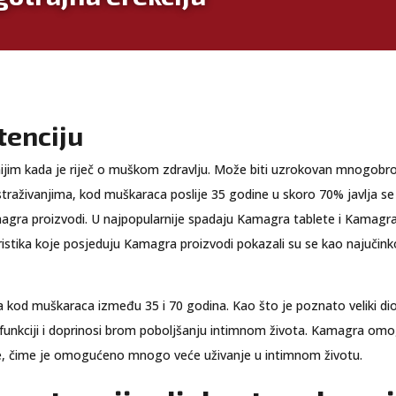
tenciju
jim kada je riječ o muškom zdravlju. Može biti uzrokovan mnogobroj
o istraživanjima, kod muškaraca poslije 35 godine u skoro 70% javlja 
agra proizvodi. U najpopularnije spadaju Kamagra tablete i Kamagra
eristika koje posjeduju Kamagra proizvodi pokazali su se kao najučink
a kod muškaraca između 35 i 70 godina. Kao što je poznato veliki dio
funkciji i doprinosi brom poboljšanju intimnom života. Kamagra omog
, čime je omogućeno mnogo veće uživanje u intimnom životu.