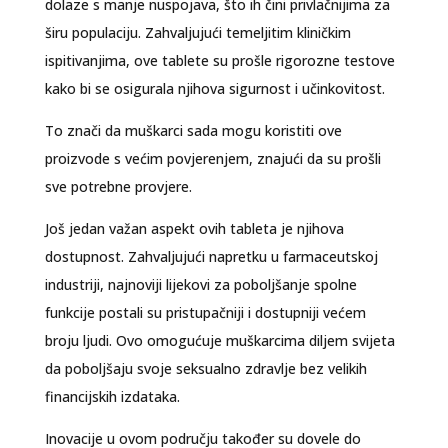
dolaze s manje nuspojava, što ih čini privlačnijima za
širu populaciju. Zahvaljujući temeljitim kliničkim
ispitivanjima, ove tablete su prošle rigorozne testove
kako bi se osigurala njihova sigurnost i učinkovitost.
To znači da muškarci sada mogu koristiti ove
proizvode s većim povjerenjem, znajući da su prošli
sve potrebne provjere.
Još jedan važan aspekt ovih tableta je njihova
dostupnost. Zahvaljujući napretku u farmaceutskoj
industriji, najnoviji lijekovi za poboljšanje spolne
funkcije postali su pristupačniji i dostupniji većem
broju ljudi. Ovo omogućuje muškarcima diljem svijeta
da poboljšaju svoje seksualno zdravlje bez velikih
financijskih izdataka.
Inovacije u ovom području također su dovele do