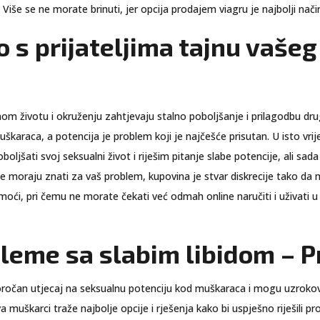
 Više se ne morate brinuti, jer opcija prodajem viagru je najbolji nač
o s prijateljima tajnu vaše
om životu i okruženju zahtjevaju stalno poboljšanje i prilagodbu dr
škaraca, a potencija je problem koji je najčešće prisutan. U isto vr
oljšati svoj seksualni život i riješim pitanje slabe potencije, ali sad
e moraju znati za vaš problem, kupovina je stvar diskrecije tako da m
moći, pri čemu ne morate čekati već odmah online naručiti i uživati ​
leme sa slabim libidom – 
oročan utjecaj na seksualnu potenciju kod muškaraca i mogu uzrokov
 muškarci traže najbolje opcije i rješenja kako bi uspješno riješili 