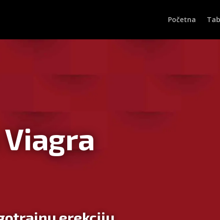
Početna
Tab
 Viagra
ugotrajnu erekciju