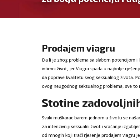
Prodajem viagru
Da li je zbog problema sa slabom potencijom i 
intimni život, jer Viagra spada u najbolje rješen
da poprave kvalitetu svog seksualnog života. Pose
ovog neugodnog seksualnog problema, sve to mo
Stotine zadovoljni
Svaki muškarac barem jednom u životu se našao u
za intenzivniji seksualni život i vraćanje izgub
od mnogih koji traži rješenje prodajem viagru je