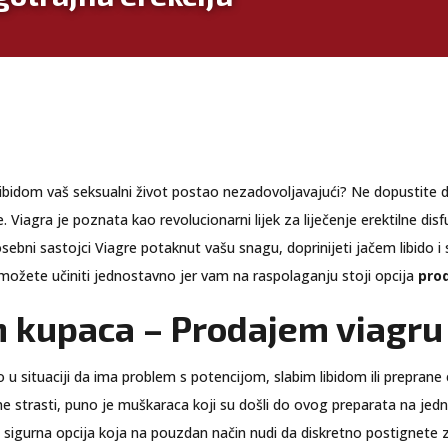
libidom vaš seksualni život postao nezadovoljavajući? Ne dopustite 
je. Viagra je poznata kao revolucionarni lijek za liječenje erektilne d
bni sastojci Viagre potaknut vašu snagu, doprinijeti jačem libido i sna
žete učiniti jednostavno jer vam na raspolaganju stoji opcija
pro
h kupaca – Prodajem viagru
 situaciji da ima problem s potencijom, slabim libidom ili preprane
ljene strasti, puno je muškaraca koji su došli do ovog preparata na je
 sigurna opcija koja na pouzdan način nudi da diskretno postignete zad