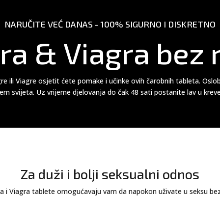
NARUČITE VEĆ DANAS - 100% SIGURNO I DISKRETNO
a & Viagra bez 
 ili Viagre osjetit ćete pomake i učinke ovih čarobnih tableta. Osl
jem svijeta. Uz vrijeme djelovanja do čak 48 sati postanite lav u krev
Za duži i bolji seksualni odnos
 i Viagra tablete omogućavaju vam da napokon uživate u seksu bez