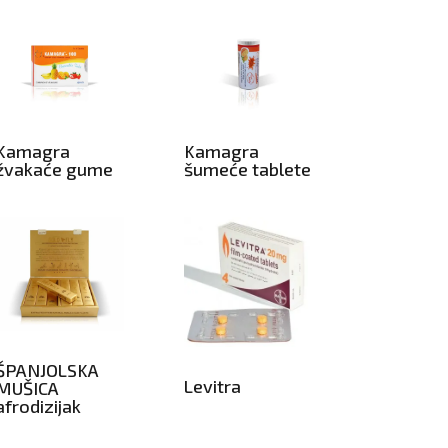
Kamagra
Kamagra
žvakaće gume
šumeće tablete
ŠPANJOLSKA
Levitra
MUŠICA
afrodizijak