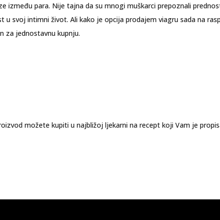
rize između para. Nije tajna da su mnogi muškarci prepoznali prednost
t u svoj intimni život. Ali kako je opcija prodajem viagru sada na ra
in za jednostavnu kupnju.
oizvod možete kupiti u najbližoj ljekarni na recept koji Vam je propi