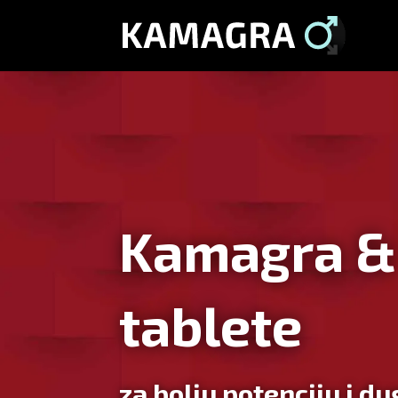
Kamagra &
tablete
za bolju potenciju i d