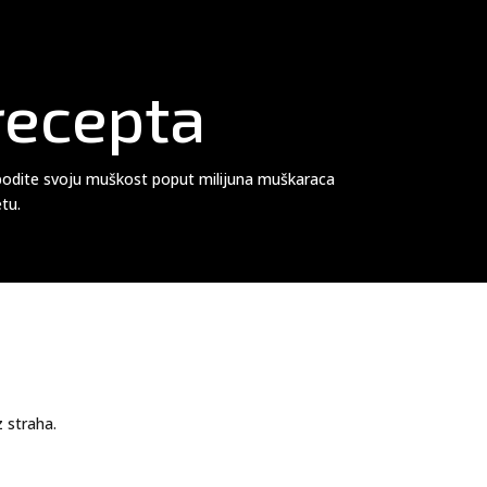
recepta
obodite svoju muškost poput milijuna muškaraca
etu.
 straha.