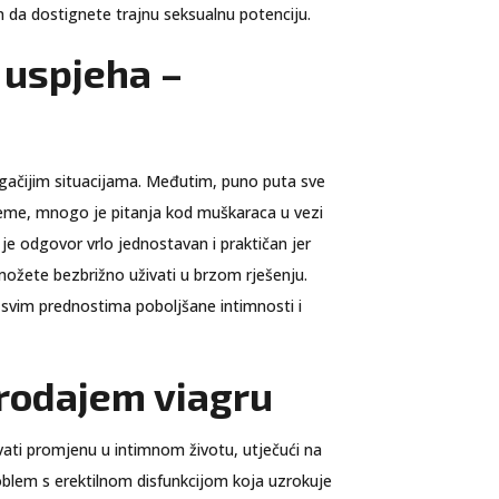
in da dostignete trajnu seksualnu potenciju.
g uspjeha –
ugačijim situacijama. Međutim, puno puta sve
ijeme, mnogo je pitanja kod muškaraca u vezi
a je odgovor vrlo jednostavan i praktičan jer
ožete bezbrižno uživati ​​u brzom rješenju.
​u svim prednostima poboljšane intimnosti i
Prodajem viagru
ati promjenu u intimnom životu, utječući na
problem s erektilnom disfunkcijom koja uzrokuje