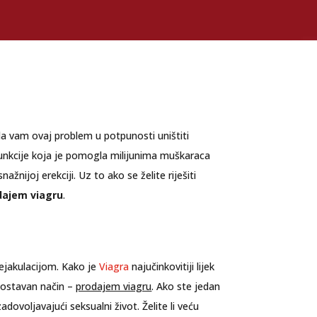
da vam ovaj problem u potpunosti uništiti
isfunkcije koja je pomogla milijunima muškaraca
žnijoj erekciji. Uz to ako se želite riješiti
dajem viagru
.
 ejakulacijom. Kako je
Viagra
najučinkovitiji lijek
dnostavan način –
prodajem viagru
. Ako ste jedan
ovoljavajući seksualni život. Želite li veću