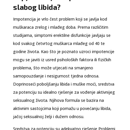
slabog libida?
Impotencija je vrlo čest problem koji se javlja kod
muškaraca zrelog i mlađeg doba. Prema različitim
studijama, simptomi erektilne disfunkcije javljaju se
kod svakog četvrtog muškarca mlađeg od 40 te
godine života. Kao što je poznato uzroci impotencije
mogu se javiti iz usred psiholoških faktora ili fizičkih
problema, što može utjecati na smanjeno
samopouzdanje i nesigurnost tjedna odnosa.
Doprinoseći poboljšanju libida i muške moći, sredstva
za potenciju su idealno rješenje za vođenje aktivnijeg
seksualnog života. Njihova formula se bazira na
aktivnim sastojcima koji pomažu u povećanju libida,
jačoj seksualnoj želji i dužem odnosu.
Sredstva za potenciju su adekvatno rješenje Problemi