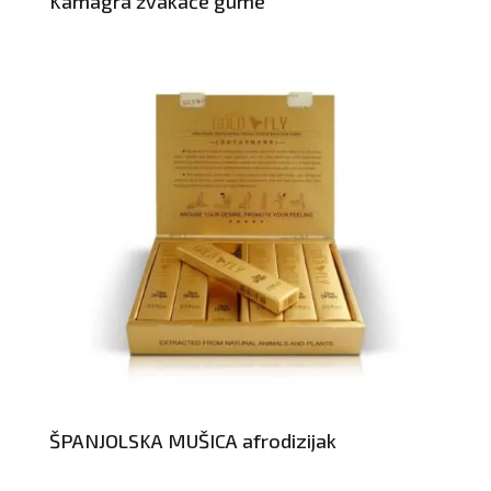
Kamagra žvakaće gume
ŠPANJOLSKA MUŠICA afrodizijak