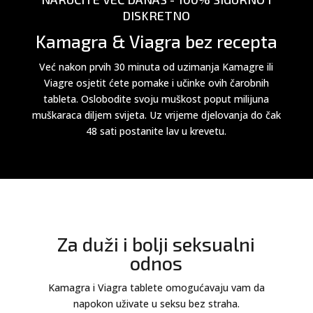
DISKRETNO
Kamagra & Viagra bez recepta
Već nakon prvih 30 minuta od uzimanja Kamagre ili
Viagre osjetit ćete pomake i učinke ovih čarobnih
tableta. Oslobodite svoju muškost poput milijuna
muškaraca diljem svijeta. Uz vrijeme djelovanja do čak
48 sati postanite lav u krevetu.
Za duži i bolji seksualni
odnos
Kamagra i Viagra tablete omogućavaju vam da
napokon uživate u seksu bez straha.