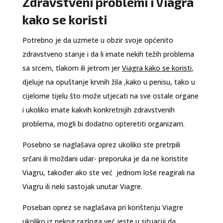
Zdravstveni problemi i Viagra
kako se koristi
Potrebno je da uzmete u obzir svoje općenito
zdravstveno stanje i da li imate nekih težih problema
sa srcem, tlakom ili jetrom jer
Viagra kako se koristi
,
djeluje na opuštanje krvnih žila ,kako u penisu, tako u
cijelome tijelu što može utjecati na sve ostale organe
i ukoliko imate kakvih konkretnijih zdravstvenih
problema, mogli bi dodatno opteretiti organizam.
Posebno se naglašava oprez ukoliko ste pretrpili
srčani ili moždani udar- preporuka je da ne koristite
Viagru, također ako ste već jednom loše reagirali na
Viagru ili neki sastojak unutar Viagre.
Poseban oprez se naglašava pri korištenju Viagre
ukoliko iz nekog razloga već jeste u situaciji da